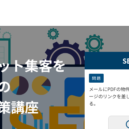
ット集客を
S
の
対策講座