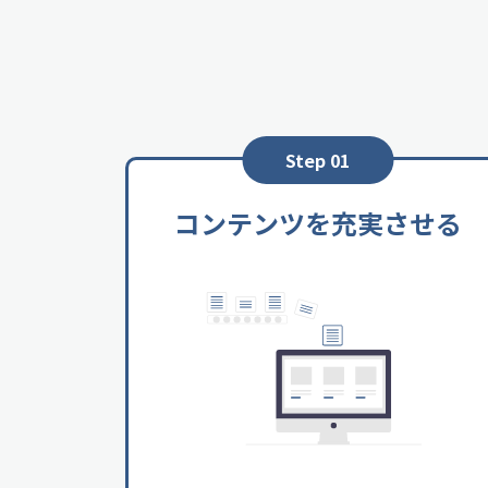
ブログ活用のポイント
初心者が成功するためには
まず始めに「成功法則よりも失敗法則を知る
▼ブログを活用したSEO対策の「べからず集
Step 01
https://hp.cloud-office.jp/learning/text/3
コンテンツを充実させる
【不動産SEO対策 〇✕クイズ】
ペットやゴルフなど趣味が書かれたブログを
設置していると、コンテンツの数も多く運営
ラフィックも多く集まる
答えは〇か？✕か？
▼解答と解説はこちらから
https://hp.cloud-office.jp/learning/seigo/72