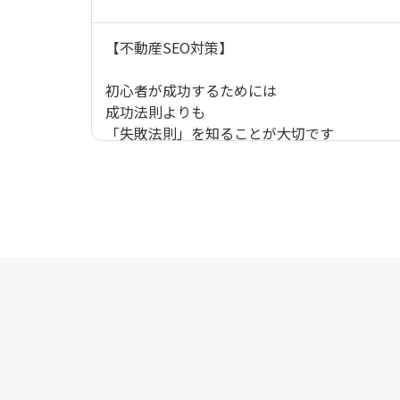
【不動産SEO対策】
初心者が成功するためには
成功法則よりも
「失敗法則」を知ることが大切です
／
文字数の少ないブログは
書くべからず
＼
▼理由はこちらから
https://seo.cloud-office.jp/learning/text/3#
【不動産SEO対策】