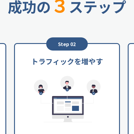
３
成功の
ステップ
」ことが大切です
」はこちらから
Step 02
トラフィックを増やす
ホームページ内に
期間も長いのでト