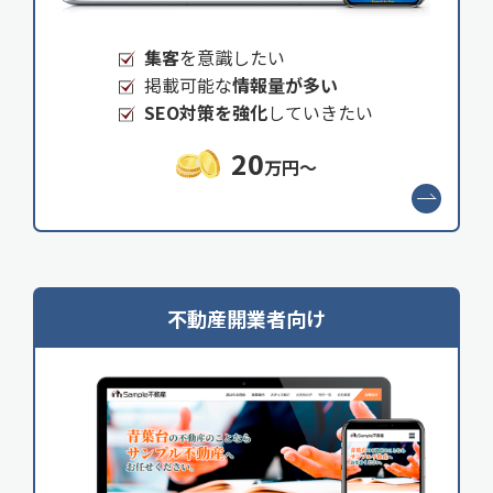
集客
を意識したい
掲載可能な
情報量が多い
SEO対策を強化
していきたい
20
万円～
不動産開業者向け