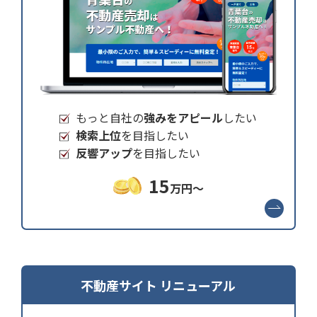
もっと自社の
強みをアピール
したい
検索上位
を目指したい
反響アップ
を目指したい
15
万円～
不動産サイト リニューアル