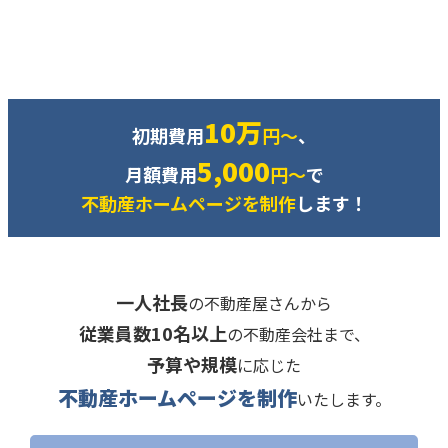
10万
初期費用
円～
、
5,000
月額費用
円～
で
不動産ホームページを制作
します！
一人社長
の不動産屋さんから
従業員数10名以上
の不動産会社まで、
予算や規模
に応じた
不動産ホームページを制作
いたします。